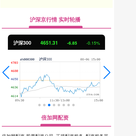
沪深京行情 实时轮播
北证50
1122.88
创
3.42
0.30%
倍加网配资
倍加网配资-股票配资公司_正规配资服务_配资服务平