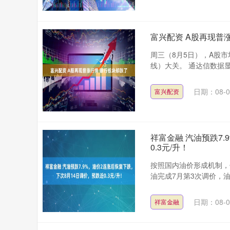
富兴配资 A股再现普
周三（8月5日），A股
线）大关。 通达信数据显
深证成指
14110.12
.92
0.57%
-34.08
-0
日期：08-0
富兴配资
祥富金融 汽油预跌7
0.3元/升！
按照国内油价形成机制，
油完成7月第3次调价，油
日期：08-0
祥富金融