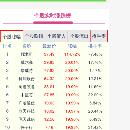
个股实时涨跌榜
个股跌幅
个股流入
个股流出
换手率
个股涨幅
排名
名称
最新价
涨幅
换手率
1
N津富
37.49
114.72%
77.46%
2
威尔高
39.83
20.01%
17.76%
3
锴威特
77.82
20.00%
1.17%
4
科翔股份
64.32
20.00%
12.21%
5
蜀道装备
33.61
19.99%
11.69%
6
中巨芯
27.85
19.99%
32.20%
7
广哈通信
19.03
19.99%
5.84%
8
欣天科技
18.02
19.97%
28.44%
9
飞天诚信
12.56
19.96%
8.49%
10
任子行
7.16
19.93%
31.42%