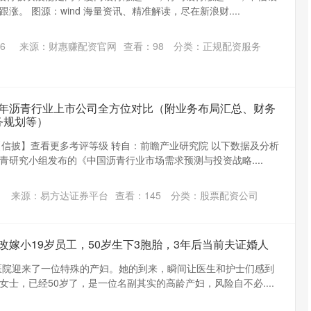
涨。 图源：wind 海量资讯、精准解读，尽在新浪财....
6
来源：财惠赚配资官网
查看：
98
分类：
正规配资服务
26年沥青行业上市公司全方位对比（附业务布局汇总、财务
务规划等）
索【信披】查看更多考评等级 转自：前瞻产业研究院 以下数据及分析
青研究小组发布的《中国沥青行业市场需求预测与投资战略....
来源：易方达证券平台
查看：
145
分类：
股票配资公司
板改嫁小19岁员工，50岁生下3胞胎，3年后当前夫证婚人
的医院迎来了一位特殊的产妇。她的到来，瞬间让医生和护士们感到
士，已经50岁了，是一位名副其实的高龄产妇，风险自不必....