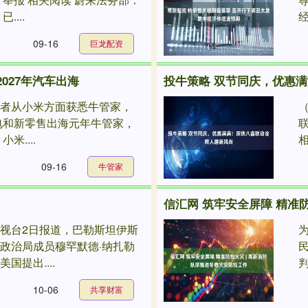
...
经
09-16
巨龙配资
027年汽车出海
投牛策略 双节同庆，优惠
记者从小米方面获悉牛管家，
家电和新零售出海元年牛管家，
米....
相
09-16
牛管家
信汇网 筑牢安全屏障 精准
视台2日报道，巴勒斯坦伊斯
政治局成员穆罕默德·纳扎勒
国提出....
判
10-06
共享财富