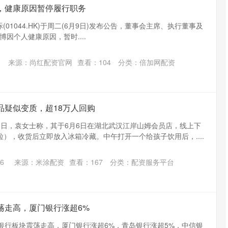
，健康原因暂停履行职务
-> 恒安国际(01044.HK)于周二(6月9日)发布公告，董事会主席、执行董事及
因个人健康原因，暂时....
来源：尚红配资官网
查看：
104
分类：
倍加网配资
品疑似变质，超18万人回购
9日，袁女士称，其于6月6日在湖北武汉江岸山姆会员店，线上下
粒），收货后立即放入冰箱冷藏。中午打开一个给孩子饮用后，....
6
来源：米涂配资
查看：
167
分类：
配资服务平台
荡走高，厦门银行涨超6%
，银行板块震荡走高，厦门银行涨超6%，青岛银行涨超5%，中信银