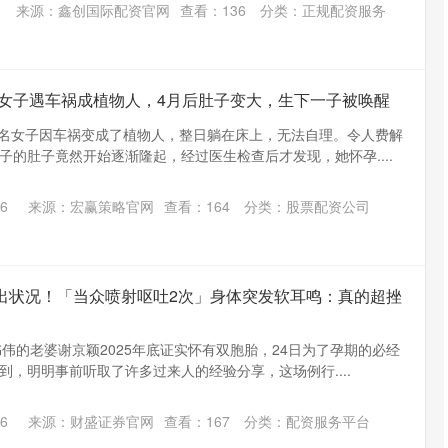
来源：鑫创国际配资官网
查看：
136
分类：
正规配资服务
江苏女子遇车祸成植物人，4月后肚子变大，生下一子被唤醒
的一名女子因车祸变成了植物人，整日躺在床上，无法自理。令人费解
子的肚子竟然开始逐渐隆起，经过医生检查后才发现，她怀孕....
6
来源：宏赢策略官网
查看：
164
分类：
股票配资公司
出状况！「当众喷射呕吐2次」身体突发软耳鸣：真的超挫
张书伟的老婆谢京颖2025年底证实怀有双胞胎，24日为了孕期的必经
到，明明事前听取了许多过来人的经验分享，这场例行....
6
来源：财盛证券官网
查看：
167
分类：
配资服务平台