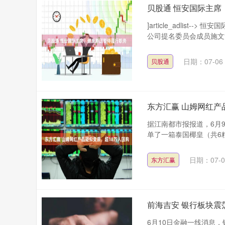
贝股通 恒安国际主席
]article_adlist-
公司提名委员会成员施文博
日期：07-06
贝股通
东方汇赢 山姆网红产
据江南都市报报道，6月
单了一箱泰国椰皇（共6
日期：07-0
东方汇赢
前海吉安 银行板块震
6月10日金融一线消息