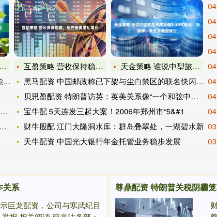
04
04
04
04
互盈策略 营收保持稳健，制药装备驱动增长
天金策略 谁说中型旅是薄皮大馅？19式轮战：我摊牌，我是全能
04
_
黑马配资 中国邮政称已下架与尘白禁区的联名快闪！否认印上录取
04
贝思盈配资 特朗普访英：英美关系像“一个和弦中的两个音符”
04
宝牛配 5天连发三起大案！2006年郑州市“5&#1
04
财牛股配 江门大隆洞水库：群岛叠翠处，一湖碧水新
03
天牛配资 中国光大银行年金托管业务稳步发展
03
作关系
尊鼎配资 特朗普关税阴霾
表示巨龙配资，公司与寒武纪目
财
 举报 相关阅读 蔚来法务部：