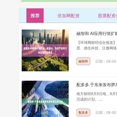
倍加网配资
股票配资
推荐
融智和 AI应用行情
【环球网财经综合报道】
普、德生科技、泛微网络等
日期：08-06
融智和
配多多 于东来发布胖
南方财经8月5日电，8
完成的计划。....
日期：08-06
配多多