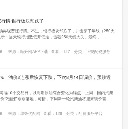
涨行情 银行板块却跌了
市场再现普涨行情。不过，银行板块却跌了，并击穿了年线（250天
示：当天银行指数低开低走，击破250天线大关。最终，....
沪深300
4651.31
.24%
-6.85
-0.15%
6
来源：顺升网APP下载
查看：
127
分类：
正规配资服务
.9%，油价2连涨后恢复下跌，下次8月14日调价，预跌近
每隔10个交易日，以周期原油综合变化为锚点！上周，国内汽柴
价“2连涨”刚刚落地，可惜，下周新一轮汽柴油将迎来调价窗....
6
来源：华锋优配网
查看：
128
分类：
配资服务平台