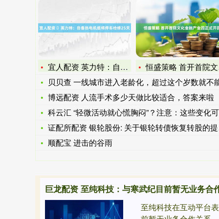
宜人配资 ​英力特：自备热电机组将停车检修25天
恒盛策略 首开首院文化金融产业园正式开园
贝贝查 一线城市进入老龄化，超过这个岁数就不能生了？_生育
博远配资 人流手术多少天做比较适合，答案来啦
科云汇 “轻微活动就心慌胸闷”？注意：这些变化可能提示冠心病
证配所配资 银轮股份: 关于银轮转债恢复转股的提示性公告
顺配宝 进击的谷雨
巨龙配资 至纯科技：与寒武纪目前暂无业务合
至纯科技在互动平台
前暂无业务合作关系。