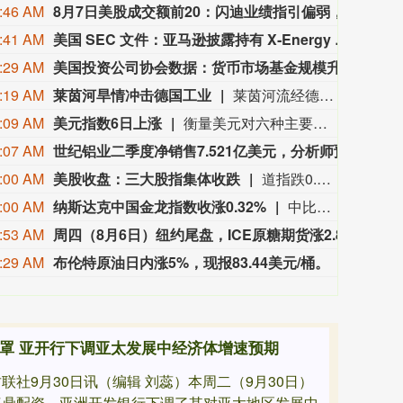
:46 AM
8月7日美股成交额前20：闪迪业绩指引偏弱，遭花旗等券商下调目标价
周四美
:41 AM
美国 SEC 文件：亚马逊披露持有 X‑Energy 公司 6580 万股 A 类股份。
美国 
:29 AM
美国投资公司协会数据：货币市场基金规模升至 7.91 万亿美元。
美国投
:19 AM
莱茵河旱情冲击德国工业
莱茵河流经德国工业核心地带，承载着德国约80%的内河航运量。受高温干旱影响，近期莱茵河水位持续走低。德国联邦水路与航运管理局数据显示，6日，莱茵河咽喉要道——考布河段通航水深已打破2018年创下的历史最低纪录。同一天，德国交通部长斯特芬·比尔格召集企业高管、航运公司及港口负责人磋商对策。他表示，短期将研究保障运输的方案，长期则包括疏浚航道、改善航运条件等。德国商业银行等机构也警告，若水位继续下降，德国内河航运成本可能继续升高，供应链中断和工业减产风险将进一步上升。（央视新闻）
:09 AM
美元指数6日上涨
衡量美元对六种主要货币的美元指数当天上涨0.25%，在汇市尾市收于99.930。截至纽约汇市尾市，1欧元兑换1.1524美元，低于前一交易日的1.1553美元；1英镑兑换1.3457美元，低于前一交易日的1.3469美元。1美元兑换158.33日元，高于前一交易日的157.67日元；1美元兑换0.8122瑞士法郎，高于前一交易日的0.8069瑞士法郎；1美元兑换1.4014加元，高于前一交易日的1.4008加元；1美元兑换9.5068瑞典克朗，高于前一交易日的9.4832瑞典克朗。
:07 AM
世纪铝业二季度净销售7.521亿美元，分析师预期8.17亿美元。
世纪铝
:00 AM
美股收盘：三大股指集体收跌
道指跌0.85%，标普500指数跌0.18%，纳指跌0.04%。APP AppLovin跌19.66%，Datadog跌19.03%，Epam Systems跌15.33%，Axon Enterprise跌14.28%。“七姐妹”方面：微软涨2.51%，苹果涨0.49%，Meta Platforms涨0.15%，亚马逊跌0.13%，英伟达跌0.23%，特斯拉跌0.63%，谷歌跌0.91%。
:00 AM
纳斯达克中国金龙指数收涨0.32%
中比能源涨21.17%，海天网络涨16.90%，再鼎医药涨13.47%，诺亚财富涨4.84%，中汽系统涨4.37%。
:53 AM
周四（8月6日）纽约尾盘，ICE原糖期货涨2.84%，ICE白糖期货涨2.24%。ICE阿拉比卡咖啡期货跌0.81%，咖啡“C”期货跌1.03%。罗布斯塔咖啡期货跌2.06%。纽约可可期货跌2.87%，报5829美元/吨。伦敦可可期货跌2.28%。芝加哥WCE双低油菜籽期货涨0.16%。ICE棉花期货涨0.10%。
周四（
:29 AM
布伦特原油日内涨5%，现报83.44美元/桶。
布伦特原
笼罩 亚开行下调亚太发展中经济体增速预期
联社9月30日讯（编辑 刘蕊）本周二（9月30日）
尊鼎配资，亚洲开发银行下调了其对亚太地区发展中